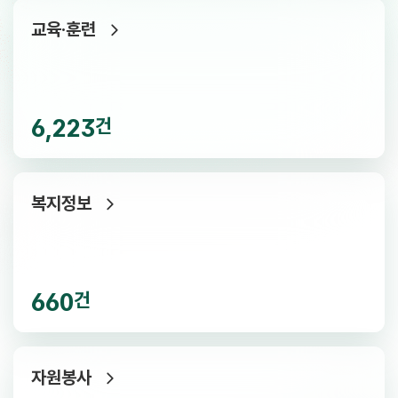
채용정보
73,449건
교육·훈련
공공채용
총무
작가
영양사
재무담당자
광고디자이너
용접사
유통관리자
6,223
건
교육·훈련
6,223건
복지정보
직업훈련
여성새일센터
국민내일배움카드
사업주훈련
660
건
복지정보
660건
자원봉사
일반시민
청년
여성